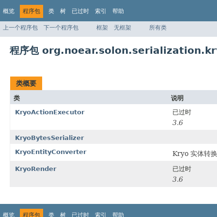
概览
程序包
类
树
已过时
索引
帮助
上一个程序包
下一个程序包
框架
无框架
所有类
程序包 org.noear.solon.serialization.k
类概要
类
说明
KryoActionExecutor
已过时
3.6
KryoBytesSerializer
KryoEntityConverter
Kryo 实体转
KryoRender
已过时
3.6
概览
程序包
类
树
已过时
索引
帮助