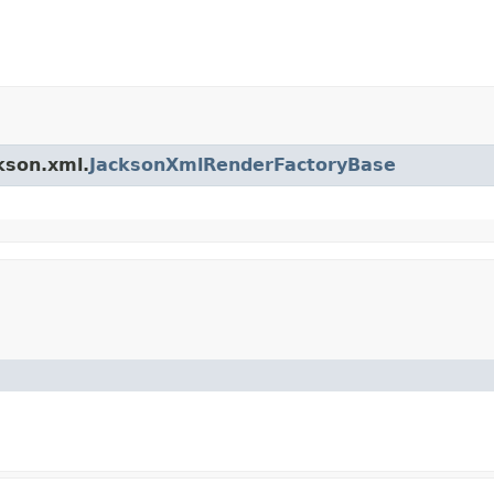
kson.xml.
JacksonXmlRenderFactoryBase