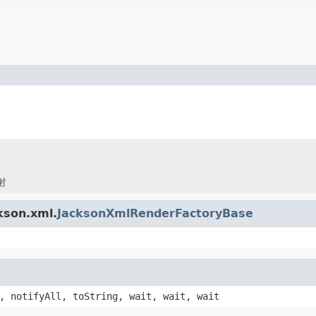
射
kson.xml.
JacksonXmlRenderFactoryBase
, notifyAll, toString, wait, wait, wait