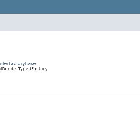
enderFactoryBase
XmlRenderTypedFactory