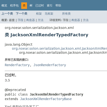
概览
程序包
类
树
已过时
索引
帮助
上一个类
下一个类
框架
无框架
所有类
概要:
嵌套 |
字段
|
构造器
|
方法
详细资料:
字段 |
构造器
|
方法
org.noear.solon.serialization.jackson.xml
类 JacksonXmlRenderTypedFactory
java.lang.Object
org.noear.solon.serialization.jackson.xml.JacksonXmlR
org.noear.solon.serialization.jackson.xml.Jackson
所有已实现的接口:
RenderFactory
,
JsonRenderFactory
已过时。
3.5
@Deprecated

public class 
JacksonXmlRenderTypedFactory
extends 
JacksonXmlRenderFactoryBase
Xml 类型化渲染器工厂