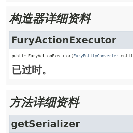
构造器详细资料
FuryActionExecutor
public FuryActionExecutor(
FuryEntityConverter
 entit
已过时。
方法详细资料
getSerializer