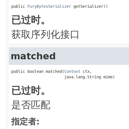
public 
FuryBytesSerializer
 getSerializer()
已过时。
获取序列化接口
matched
public boolean matched(
Context
 ctx,

                       java.lang.String mime)
已过时。
是否匹配
指定者: