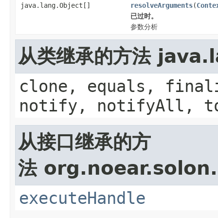
java.lang.Object[]
resolveArguments
(
Conte
已过时。
参数分析
从类继承的方法 java.la
clone, equals, final
notify, notifyAll, t
从接口继承的方
法 org.noear.solon.
executeHandle