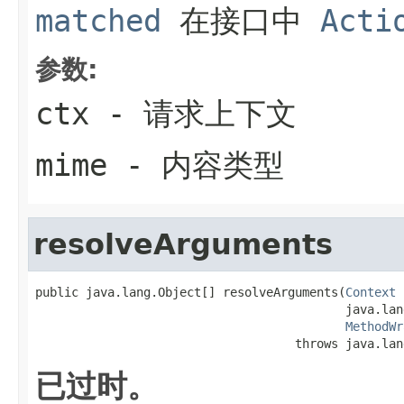
matched
在接口中
Acti
参数:
ctx
- 请求上下文
mime
- 内容类型
resolveArguments
public java.lang.Object[] resolveArguments(
Context
 
                                           java.lan
MethodWr
                                    throws java.lan
已过时。