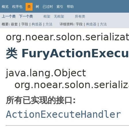
概览
程序包
类
树
已过时
索引
帮助
上一个类
下一个类
框架
无框架
所有类
概要:
嵌套 |
字段 |
构造器
|
方法
详细资料:
字段 |
构造器
|
方法
org.noear.solon.serializa
类 FuryActionExecu
java.lang.Object
org.noear.solon.seriali
所有已实现的接口:
ActionExecuteHandler