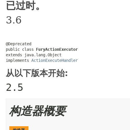
已过时。
3.6
@Deprecated

public class 
FuryActionExecutor
extends java.lang.Object

implements 
ActionExecuteHandler
从以下版本开始:
2.5
构造器概要