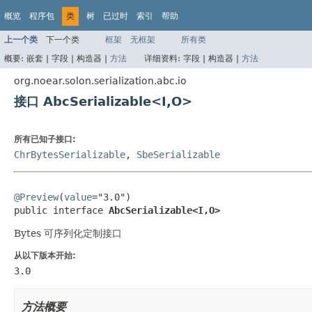
概览
程序包
类
树
已过时
索引
帮助
上一个类
下一个类
框架
无框架
所有类
概要:
嵌套 |
字段 |
构造器 |
方法
详细资料:
字段 |
构造器 |
方法
org.noear.solon.serialization.abc.io
接口 AbcSerializable<I,O>
所有已知子接口:
ChrBytesSerializable
,
SbeSerializable
@Preview
(
value
="3.0")

public interface 
AbcSerializable<I,O>
Bytes 可序列化定制接口
从以下版本开始:
3.0
方法概要