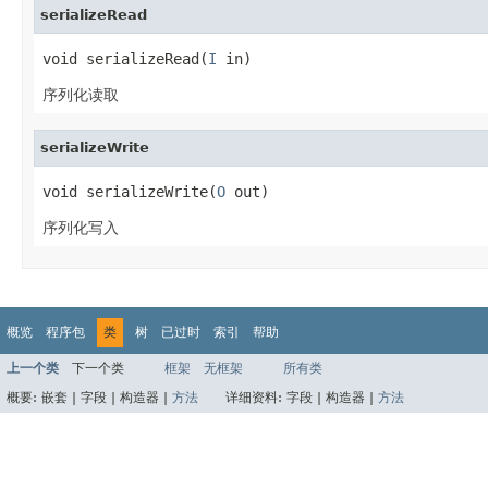
serializeRead
void serializeRead(
I
 in)
序列化读取
serializeWrite
void serializeWrite(
O
 out)
序列化写入
概览
程序包
类
树
已过时
索引
帮助
上一个类
下一个类
框架
无框架
所有类
概要:
嵌套 |
字段 |
构造器 |
方法
详细资料:
字段 |
构造器 |
方法