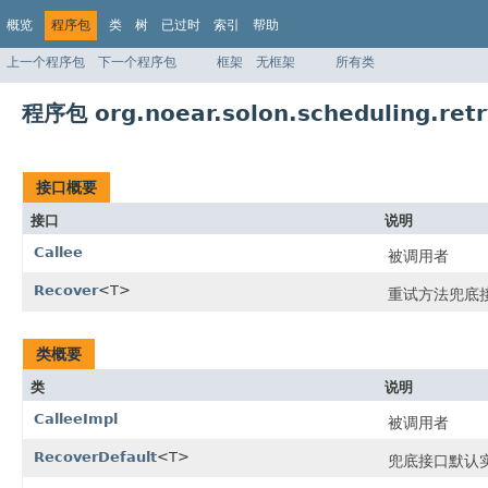
概览
程序包
类
树
已过时
索引
帮助
上一个程序包
下一个程序包
框架
无框架
所有类
程序包 org.noear.solon.scheduling.retr
接口概要
接口
说明
Callee
被调用者
Recover
<T>
重试方法兜底
类概要
类
说明
CalleeImpl
被调用者
RecoverDefault
<T>
兜底接口默认