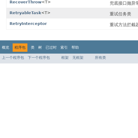
RecoverThrow
<T>
兜底接口抛异
RetryableTask
<T>
重试任务类
RetryInterceptor
重试方法拦截
概览
程序包
类
树
已过时
索引
帮助
上一个程序包
下一个程序包
框架
无框架
所有类