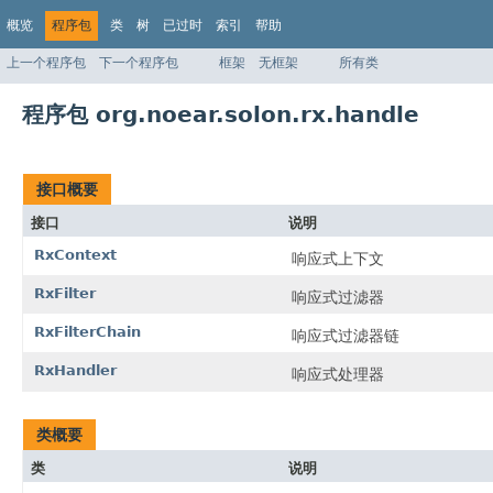
概览
程序包
类
树
已过时
索引
帮助
上一个程序包
下一个程序包
框架
无框架
所有类
程序包 org.noear.solon.rx.handle
接口概要
接口
说明
RxContext
响应式上下文
RxFilter
响应式过滤器
RxFilterChain
响应式过滤器链
RxHandler
响应式处理器
类概要
类
说明