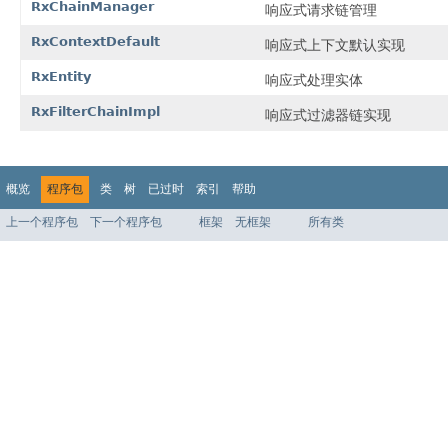
RxChainManager
响应式请求链管理
RxContextDefault
响应式上下文默认实现
RxEntity
响应式处理实体
RxFilterChainImpl
响应式过滤器链实现
概览
程序包
类
树
已过时
索引
帮助
上一个程序包
下一个程序包
框架
无框架
所有类