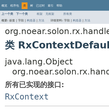
概览
程序包
类
树
已过时
索引
帮助
上一个类
下一个类
框架
无框架
所有类
概要:
嵌套 |
字段 |
构造器
|
方法
详细资料:
字段 |
构造器
|
方法
org.noear.solon.rx.handl
类 RxContextDefaul
java.lang.Object
org.noear.solon.rx.han
所有已实现的接口:
RxContext