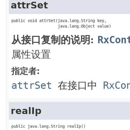
attrSet
public void attrSet(java.lang.String key,

                    java.lang.Object value)
从接口复制的说明:
RxCon
属性设置
指定者:
attrSet
在接口中
RxCo
realIp
public java.lang.String realIp()