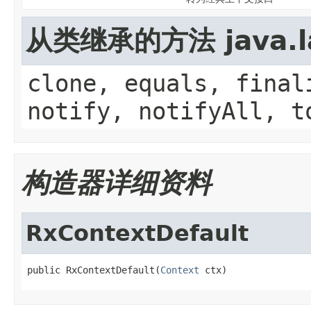
从类继承的方法 java.la
clone, equals, final
notify, notifyAll, t
构造器详细资料
RxContextDefault
public RxContextDefault(
Context
 ctx)