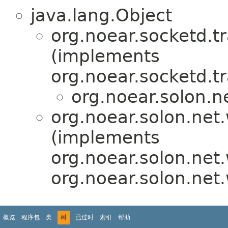
java.lang.Object
org.noear.socketd.t
(implements
org.noear.socketd.tr
org.noear.solon.n
org.noear.solon.net
(implements
org.noear.solon.net
org.noear.solon.net
概览
程序包
类
树
已过时
索引
帮助