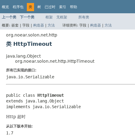
概览
程序包
类
树
已过时
索引
帮助
上一个类
下一个类
框架
无框架
所有类
概要:
嵌套 |
字段 |
构造器
|
方法
详细资料:
字段 |
构造器
|
方法
org.noear.solon.net.http
类 HttpTimeout
java.lang.Object
org.noear.solon.net.http.HttpTimeout
所有已实现的接口:
java.io.Serializable
public class 
HttpTimeout
extends java.lang.Object

implements java.io.Serializable
Http 超时
从以下版本开始:
1.7