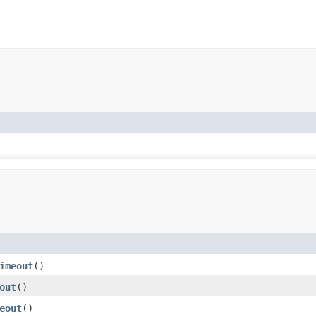
imeout
()
out
()
eout
()