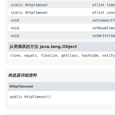
static
HttpTimeout
of
(int time
static
HttpTimeout
of
(int conn
void
setConnectT
void
setReadTime
void
setWriteTim
从类继承的方法 java.lang.Object
clone, equals, finalize, getClass, hashCode, notify
构造器详细资料
HttpTimeout
public HttpTimeout()