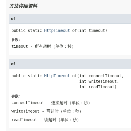
方法详细资料
of
public static 
HttpTimeout
 of(int timeout)
参数:
timeout
- 所有超时（单位：秒）
of
public static 
HttpTimeout
 of(int connectTimeout,

                             int writeTimeout,

                             int readTimeout)
参数:
connectTimeout
- 连接超时（单位：秒）
writeTimeout
- 写超时（单位：秒）
readTimeout
- 读超时（单位：秒）