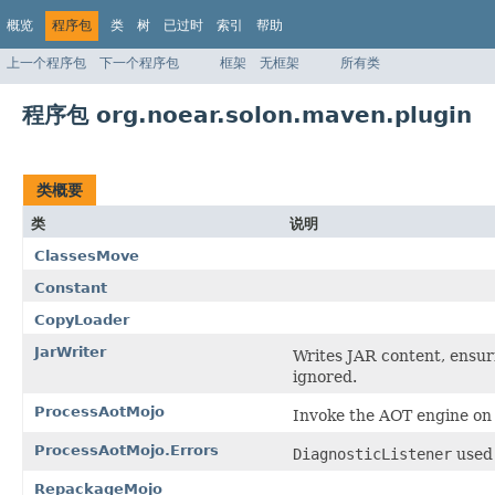
概览
程序包
类
树
已过时
索引
帮助
上一个程序包
下一个程序包
框架
无框架
所有类
程序包 org.noear.solon.maven.plugin
类概要
类
说明
ClassesMove
Constant
CopyLoader
JarWriter
Writes JAR content, ensuri
ignored.
ProcessAotMojo
Invoke the AOT engine on 
ProcessAotMojo.Errors
DiagnosticListener
used 
RepackageMojo