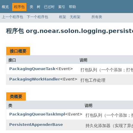
概览
程序包
类
树
已过时
索引
帮助
上一个程序包
下一个程序包
框架
无框架
所有类
程序包 org.noear.solon.logging.persist
接口概要
接口
说明
PackagingQueueTask
<Event>
打包队列（一个个添加；打
PackagingWorkHandler
<Event>
打包工作处理
类概要
类
说明
PackagingQueueTaskImpl
<Event>
打包队列（一个个添加；打
PersistentAppenderBase
持久化添加器（实现了异