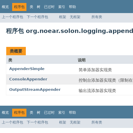
概览
程序包
类
树
已过时
索引
帮助
上一个程序包
下一个程序包
框架
无框架
所有类
程序包 org.noear.solon.logging.append
类概要
类
说明
AppenderSimple
简单添加器实现类
ConsoleAppender
控制台添加器实现类（限制在
OutputStreamAppender
输出流添加器实现类
概览
程序包
类
树
已过时
索引
帮助
上一个程序包
下一个程序包
框架
无框架
所有类