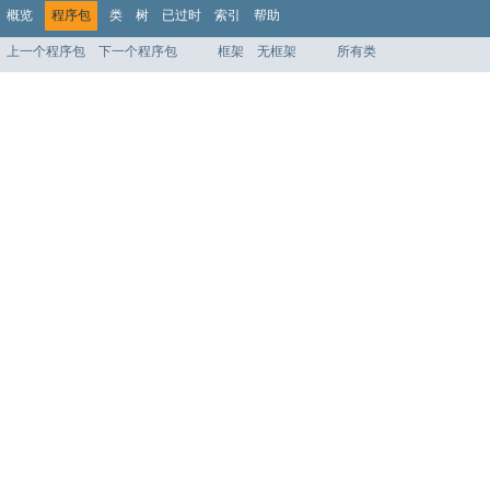
概览
程序包
类
树
已过时
索引
帮助
上一个程序包
下一个程序包
框架
无框架
所有类