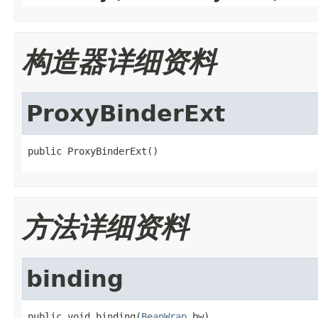
构造器详细资料
ProxyBinderExt
public ProxyBinderExt()
方法详细资料
binding
public void binding(
BeanWrap
 bw)