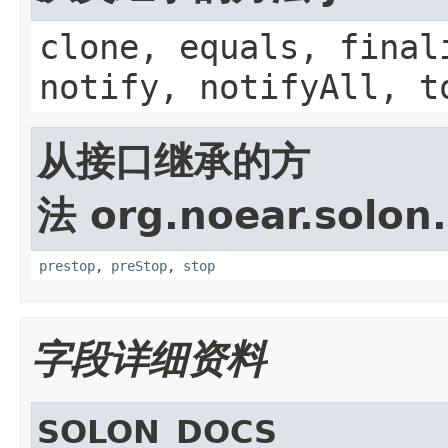
clone, equals, final
notify, notifyAll, t
从接口继承的方
法 org.noear.solon.
prestop
,
preStop
,
stop
字段详细资料
SOLON_DOCS