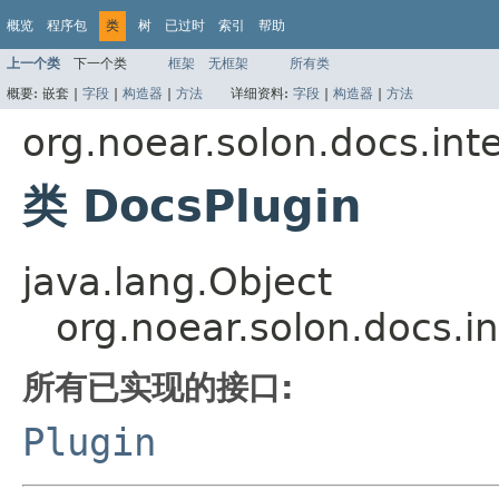
概览
程序包
类
树
已过时
索引
帮助
上一个类
下一个类
框架
无框架
所有类
概要:
嵌套 |
字段
|
构造器
|
方法
详细资料:
字段
|
构造器
|
方法
org.noear.solon.docs.int
类 DocsPlugin
java.lang.Object
org.noear.solon.docs.i
所有已实现的接口:
Plugin