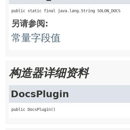
public static final java.lang.String SOLON_DOCS
另请参阅:
常量字段值
构造器详细资料
DocsPlugin
public DocsPlugin()