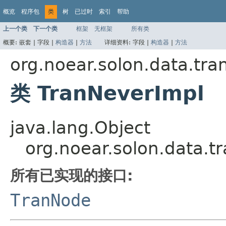
概览
程序包
类
树
已过时
索引
帮助
上一个类
下一个类
框架
无框架
所有类
概要:
嵌套 |
字段 |
构造器
|
方法
详细资料:
字段 |
构造器
|
方法
org.noear.solon.data.tra
类 TranNeverImpl
java.lang.Object
org.noear.solon.data.t
所有已实现的接口:
TranNode