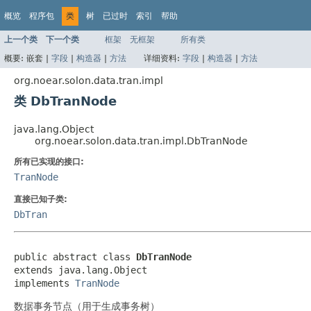
概览
程序包
类
树
已过时
索引
帮助
上一个类
下一个类
框架
无框架
所有类
概要:
嵌套 |
字段
|
构造器
|
方法
详细资料:
字段
|
构造器
|
方法
org.noear.solon.data.tran.impl
类 DbTranNode
java.lang.Object
org.noear.solon.data.tran.impl.DbTranNode
所有已实现的接口:
TranNode
直接已知子类:
DbTran
public abstract class 
DbTranNode
extends java.lang.Object

implements 
TranNode
数据事务节点（用于生成事务树）