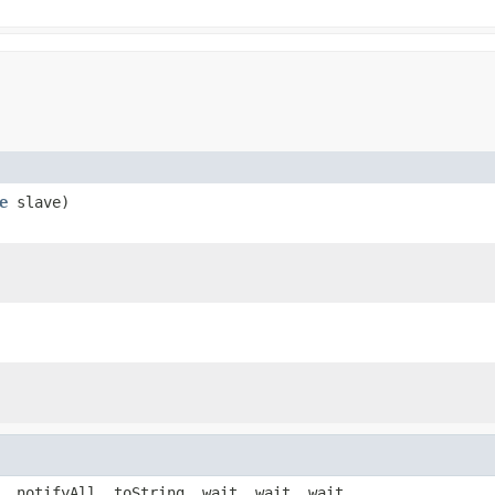
e
slave)
, notifyAll, toString, wait, wait, wait