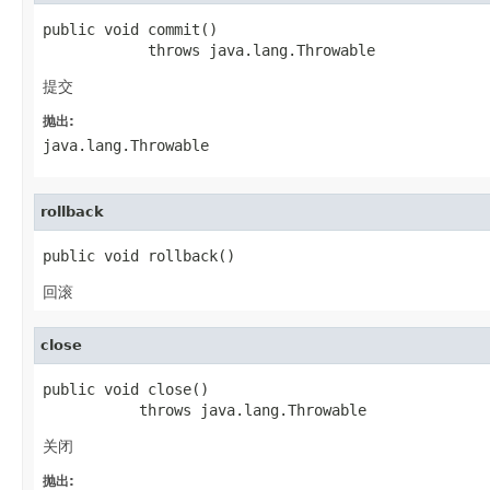
public void commit()

            throws java.lang.Throwable
提交
抛出:
java.lang.Throwable
rollback
public void rollback()
回滚
close
public void close()

           throws java.lang.Throwable
关闭
抛出: