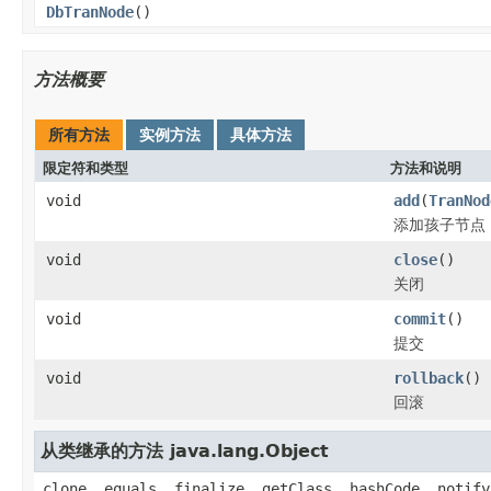
DbTranNode
()
方法概要
所有方法
实例方法
具体方法
限定符和类型
方法和说明
void
add
(
TranNod
添加孩子节点
void
close
()
关闭
void
commit
()
提交
void
rollback
()
回滚
从类继承的方法 java.lang.Object
clone, equals, finalize, getClass, hashCode, notify