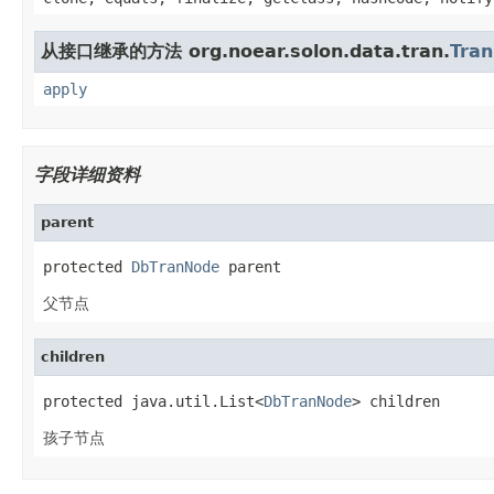
从接口继承的方法 org.noear.solon.data.tran.
Tra
apply
字段详细资料
parent
protected 
DbTranNode
 parent
父节点
children
protected java.util.List<
DbTranNode
> children
孩子节点