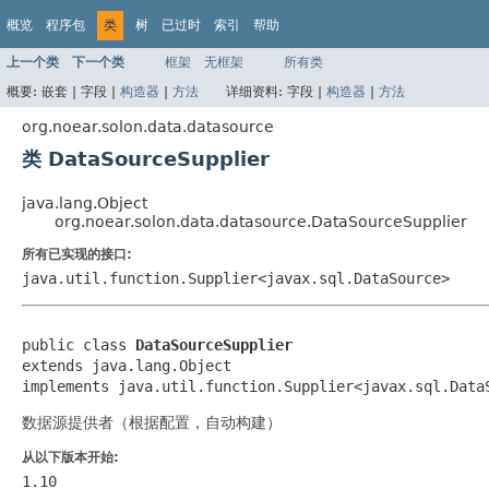
概览
程序包
类
树
已过时
索引
帮助
上一个类
下一个类
框架
无框架
所有类
概要:
嵌套 |
字段 |
构造器
|
方法
详细资料:
字段 |
构造器
|
方法
org.noear.solon.data.datasource
类 DataSourceSupplier
java.lang.Object
org.noear.solon.data.datasource.DataSourceSupplier
所有已实现的接口:
java.util.function.Supplier<javax.sql.DataSource>
public class 
DataSourceSupplier
extends java.lang.Object

implements java.util.function.Supplier<javax.sql.Data
数据源提供者（根据配置，自动构建）
从以下版本开始:
1.10