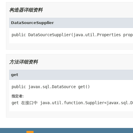
构造器详细资料
DataSourceSupplier
public DataSourceSupplier(java.util.Properties prop
方法详细资料
get
public javax.sql.DataSource get()
指定者:
get
在接口中
java.util.function.Supplier<javax.sql.D