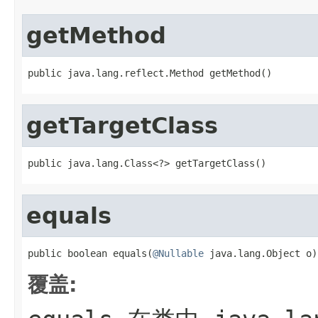
getMethod
public java.lang.reflect.Method getMethod()
getTargetClass
public java.lang.Class<?> getTargetClass()
equals
public boolean equals(
@Nullable
 java.lang.Object o)
覆盖: