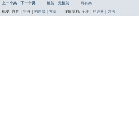
上一个类
下一个类
框架
无框架
所有类
概要:
嵌套 |
字段 |
构造器
|
方法
详细资料:
字段 |
构造器
|
方法