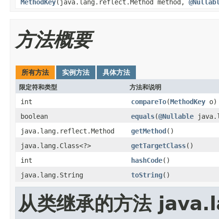
MethodKey
(java.lang.reflect.Method method,
@Nullab
方法概要
所有方法
实例方法
具体方法
限定符和类型
方法和说明
int
compareTo
(
MethodKey
o)
boolean
equals
(
@Nullable
java.l
java.lang.reflect.Method
getMethod
()
java.lang.Class<?>
getTargetClass
()
int
hashCode
()
java.lang.String
toString
()
从类继承的方法 java.la