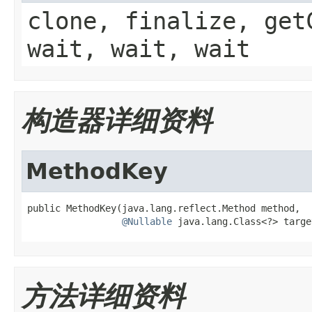
clone, finalize, get
wait, wait, wait
构造器详细资料
MethodKey
public MethodKey(java.lang.reflect.Method method,

@Nullable
 java.lang.Class<?> targe
方法详细资料