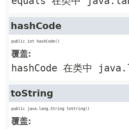
equals
在类中
java.la
hashCode
public int hashCode()
覆盖:
hashCode
在类中
java.
toString
public java.lang.String toString()
覆盖: