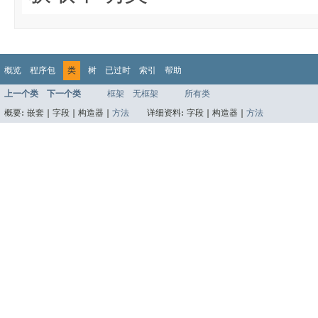
概览
程序包
类
树
已过时
索引
帮助
上一个类
下一个类
框架
无框架
所有类
概要:
嵌套 |
字段 |
构造器 |
方法
详细资料:
字段 |
构造器 |
方法