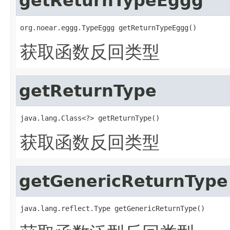
getReturnTypeEggg
org.noear.eggg.TypeEggg getReturnTypeEggg()
获取函数反回类型
getReturnType
java.lang.Class<?> getReturnType()
获取函数反回类型
getGenericReturnType
java.lang.reflect.Type getGenericReturnType()