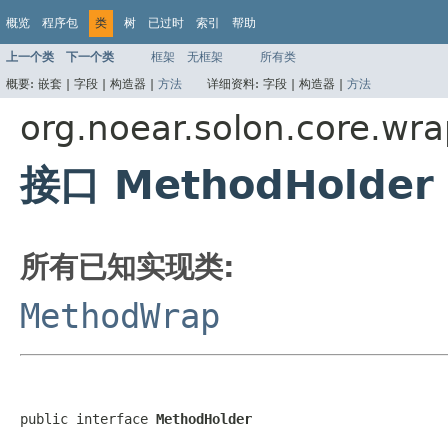
概览
程序包
类
树
已过时
索引
帮助
上一个类
下一个类
框架
无框架
所有类
概要:
嵌套 |
字段 |
构造器 |
方法
详细资料:
字段 |
构造器 |
方法
org.noear.solon.core.wr
接口 MethodHolder
所有已知实现类:
MethodWrap
public interface 
MethodHolder