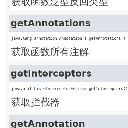
获取函数泛型反回类型
getAnnotations
java.lang.annotation.Annotation[] getAnnotations()
获取函数所有注解
getInterceptors
java.util.List<
InterceptorEntity
> getInterceptors()
获取拦截器
getAnnotation