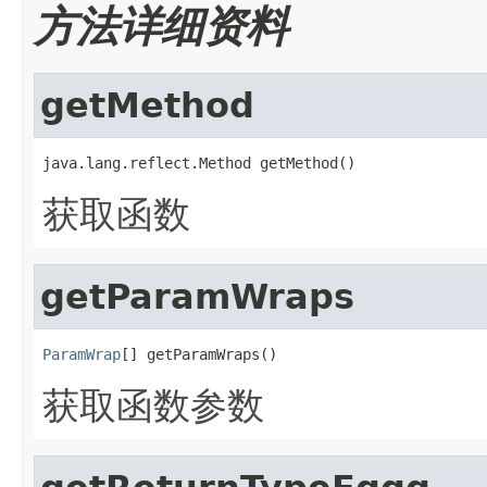
方法详细资料
getMethod
java.lang.reflect.Method getMethod()
获取函数
getParamWraps
ParamWrap
[] getParamWraps()
获取函数参数