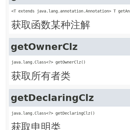
<T extends java.lang.annotation.Annotation> T getAn
获取函数某种注解
getOwnerClz
java.lang.Class<?> getOwnerClz()
获取所有者类
getDeclaringClz
java.lang.Class<?> getDeclaringClz()
获取申明类