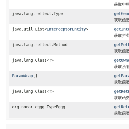
获取申
java.lang.reflect.Type
getGen
获取函
java.util.List<
InterceptorEntity
>
getInt
获取拦
java.lang.reflect.Method
getMet
获取函
java.lang.Class<?>
getOwn
获取所
ParamWrap
[]
getPar
获取函
java.lang.Class<?>
getRet
获取函
org.noear.eggg.TypeEggg
getRet
获取函