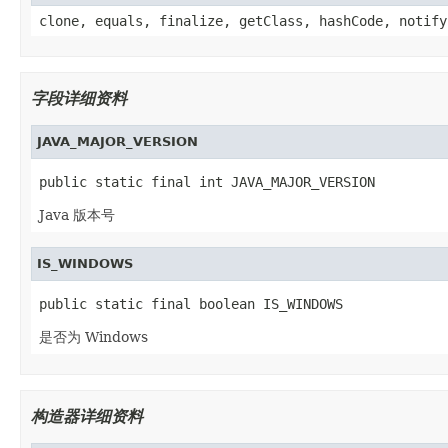
clone, equals, finalize, getClass, hashCode, notify
字段详细资料
JAVA_MAJOR_VERSION
public static final int JAVA_MAJOR_VERSION
Java 版本号
IS_WINDOWS
public static final boolean IS_WINDOWS
是否为 Windows
构造器详细资料