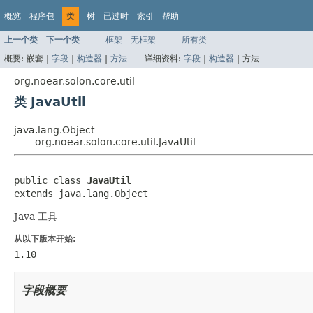
概览
程序包
类
树
已过时
索引
帮助
上一个类
下一个类
框架
无框架
所有类
概要:
嵌套 |
字段
|
构造器
|
方法
详细资料:
字段
|
构造器
|
方法
org.noear.solon.core.util
类 JavaUtil
java.lang.Object
org.noear.solon.core.util.JavaUtil
public class 
JavaUtil
extends java.lang.Object
Java 工具
从以下版本开始:
1.10
字段概要