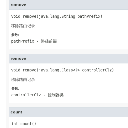
remove
void remove(java.lang.String pathPrefix)
移除路由记录
参数:
pathPrefix
- 路径前缀
remove
void remove(java.lang.Class<?> controllerClz)
移除路由记录
参数:
controllerClz
- 控制器类
count
int count()