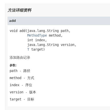
方法详细资料
add
void add(java.lang.String path,

MethodType
 method,

         int index,

         java.lang.String version,

T
 target)
添加路由记录
参数:
path
- 路径
method
- 方式
index
- 序位
version
- 版本
target
- 目标