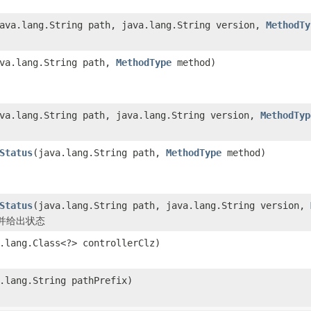
ava.lang.String path, java.lang.String version,
MethodTy
ava.lang.String path,
MethodType
method)
va.lang.String path, java.lang.String version,
MethodTyp
Status
(java.lang.String path,
MethodType
method)
Status
(java.lang.String path, java.lang.String version,
并给出状态
.lang.Class<?> controllerClz)
.lang.String pathPrefix)