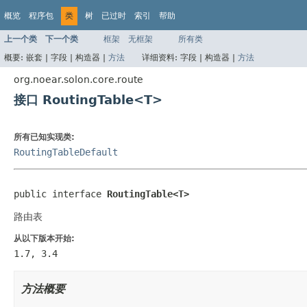
概览
程序包
类
树
已过时
索引
帮助
上一个类
下一个类
框架
无框架
所有类
概要:
嵌套 |
字段 |
构造器 |
方法
详细资料:
字段 |
构造器 |
方法
org.noear.solon.core.route
接口 RoutingTable<T>
所有已知实现类:
RoutingTableDefault
public interface 
RoutingTable<T>
路由表
从以下版本开始:
1.7, 3.4
方法概要