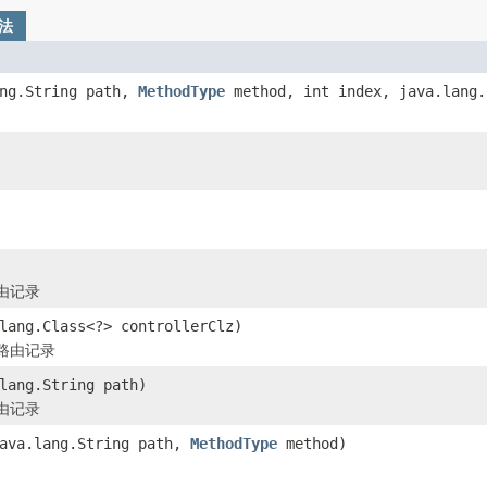
法
ang.String path,
MethodType
method, int index, java.lang
由记录
lang.Class<?> controllerClz)
路由记录
lang.String path)
由记录
ava.lang.String path,
MethodType
method)