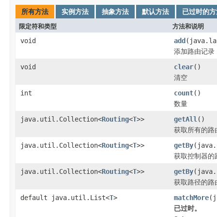
所有方法
实例方法
抽象方法
默认方法
已过时的方
限定符和类型
方法和说明
void
add
(java.l
添加路由记录
void
clear
()
清空
int
count
()
数量
java.util.Collection<
Routing
<
T
>>
getAll
()
获取所有的路
java.util.Collection<
Routing
<
T
>>
getBy
(java.
获取控制器的
java.util.Collection<
Routing
<
T
>>
getBy
(java.
获取路径的路
default java.util.List<
T
>
matchMore
(j
已过时。