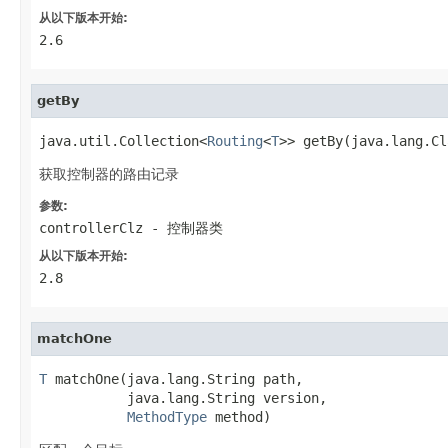
从以下版本开始:
2.6
getBy
java.util.Collection<
Routing
<
T
>> getBy(java.lang.Cl
获取控制器的路由记录
参数:
controllerClz
- 控制器类
从以下版本开始:
2.8
matchOne
T
 matchOne(java.lang.String path,

           java.lang.String version,

MethodType
 method)