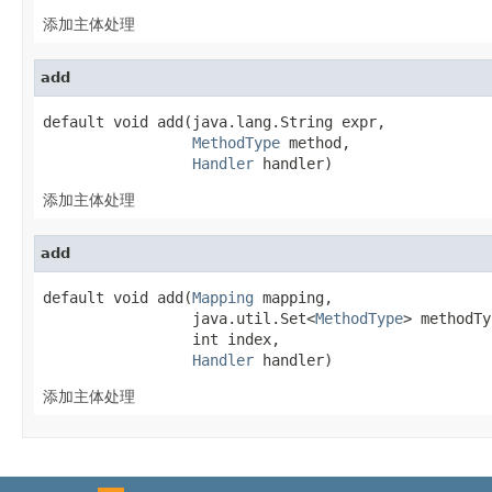
添加主体处理
add
default void add(java.lang.String expr,

MethodType
 method,

Handler
 handler)
添加主体处理
add
default void add(
Mapping
 mapping,

                 java.util.Set<
MethodType
> methodTy
                 int index,

Handler
 handler)
添加主体处理