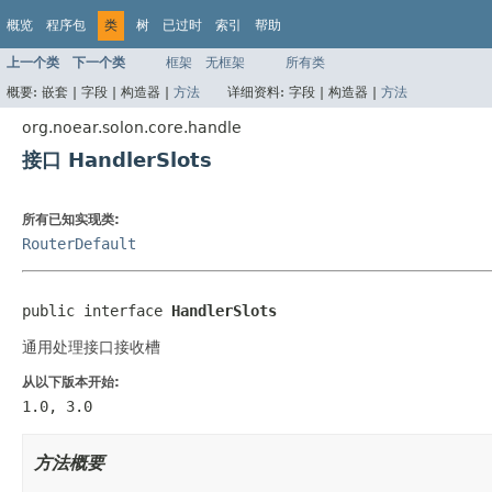
概览
程序包
类
树
已过时
索引
帮助
上一个类
下一个类
框架
无框架
所有类
概要:
嵌套 |
字段 |
构造器 |
方法
详细资料:
字段 |
构造器 |
方法
org.noear.solon.core.handle
接口 HandlerSlots
所有已知实现类:
RouterDefault
public interface 
HandlerSlots
通用处理接口接收槽
从以下版本开始:
1.0, 3.0
方法概要