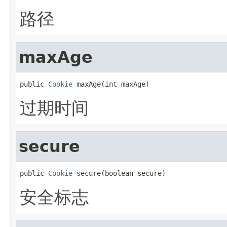
路径
maxAge
public 
Cookie
 maxAge(int maxAge)
过期时间
secure
public 
Cookie
 secure(boolean secure)
安全标志