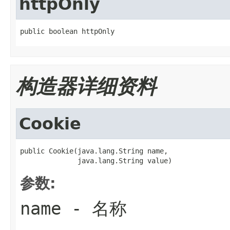
httpOnly
public boolean httpOnly
构造器详细资料
Cookie
public Cookie(java.lang.String name,

              java.lang.String value)
参数:
name
- 名称