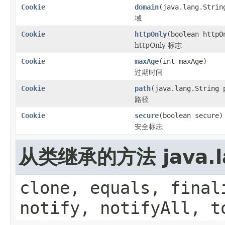
Cookie
domain
(java.lang.Strin
域
Cookie
httpOnly
(boolean httpO
httpOnly 标志
Cookie
maxAge
(int maxAge)
过期时间
Cookie
path
(java.lang.String 
路径
Cookie
secure
(boolean secure)
安全标志
从类继承的方法 java.la
clone, equals, final
notify, notifyAll, t