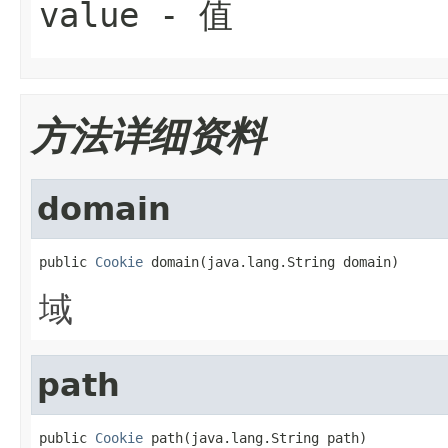
value
- 值
方法详细资料
domain
public 
Cookie
 domain(java.lang.String domain)
域
path
public 
Cookie
 path(java.lang.String path)