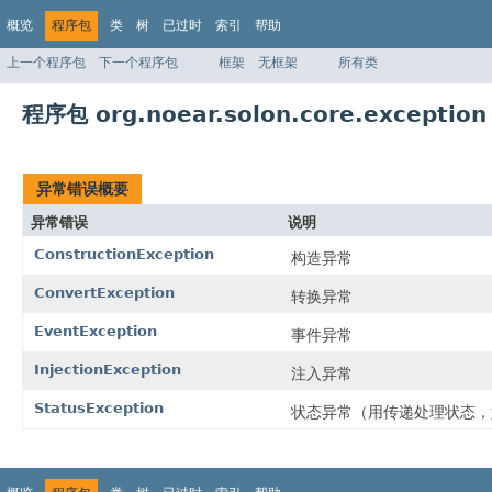
概览
程序包
类
树
已过时
索引
帮助
上一个程序包
下一个程序包
框架
无框架
所有类
程序包 org.noear.solon.core.exception
异常错误概要
异常错误
说明
ConstructionException
构造异常
ConvertException
转换异常
EventException
事件异常
InjectionException
注入异常
StatusException
状态异常（用传递处理状态，如