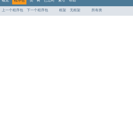
概览
程序包
类
树
已过时
索引
帮助
上一个程序包
下一个程序包
框架
无框架
所有类