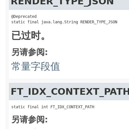
RENDER_TYPE_JSON
@Deprecated

static final java.lang.String RENDER_TYPE_JSON
已过时。
另请参阅:
常量字段值
FT_IDX_CONTEXT_PAT
static final int FT_IDX_CONTEXT_PATH
另请参阅: