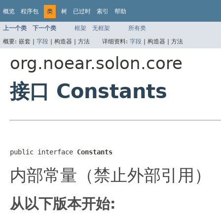
概览
程序包
类
树
已过时
索引
帮助
上一个类
下一个类
框架
无框架
所有类
概要:
嵌套 |
字段
|
构造器 |
方法
详细资料:
字段
|
构造器 |
方法
org.noear.solon.core
接口 Constants
public interface 
Constants
内部常量（禁止外部引用）
从以下版本开始: