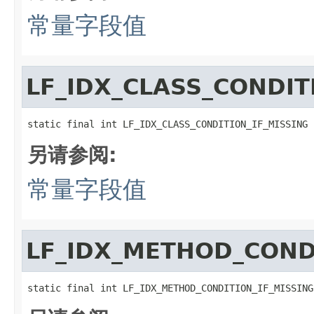
常量字段值
LF_IDX_CLASS_CONDIT
static final int LF_IDX_CLASS_CONDITION_IF_MISSING
另请参阅:
常量字段值
LF_IDX_METHOD_CONDI
static final int LF_IDX_METHOD_CONDITION_IF_MISSING