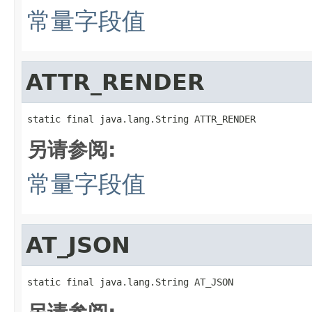
常量字段值
ATTR_RENDER
static final java.lang.String ATTR_RENDER
另请参阅:
常量字段值
AT_JSON
static final java.lang.String AT_JSON