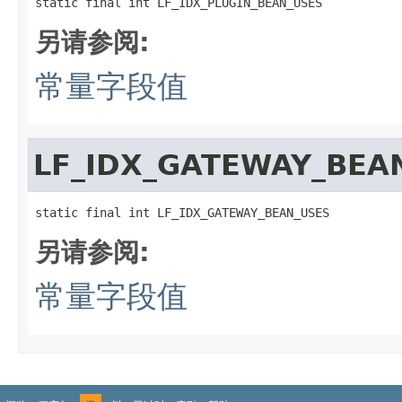
static final int LF_IDX_PLUGIN_BEAN_USES
另请参阅:
常量字段值
LF_IDX_GATEWAY_BEA
static final int LF_IDX_GATEWAY_BEAN_USES
另请参阅:
常量字段值