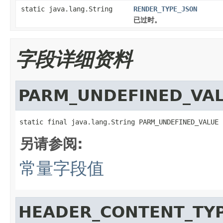
static java.lang.String
RENDER_TYPE_JSON
已过时。
字段详细资料
PARM_UNDEFINED_VA
static final java.lang.String PARM_UNDEFINED_VALUE
另请参阅:
常量字段值
HEADER_CONTENT_TY