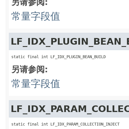
另请参阅:
常量字段值
LF_IDX_PLUGIN_BEAN_
static final int LF_IDX_PLUGIN_BEAN_BUILD
另请参阅:
常量字段值
LF_IDX_PARAM_COLLEC
static final int LF_IDX_PARAM_COLLECTION_INJECT