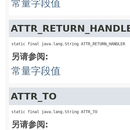
常量字段值
ATTR_RETURN_HANDL
static final java.lang.String ATTR_RETURN_HANDLER
另请参阅:
常量字段值
ATTR_TO
static final java.lang.String ATTR_TO
另请参阅: