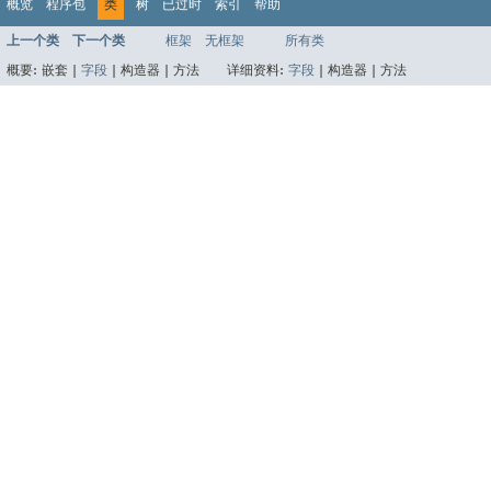
概览
程序包
类
树
已过时
索引
帮助
上一个类
下一个类
框架
无框架
所有类
概要:
嵌套 |
字段
|
构造器 |
方法
详细资料:
字段
|
构造器 |
方法