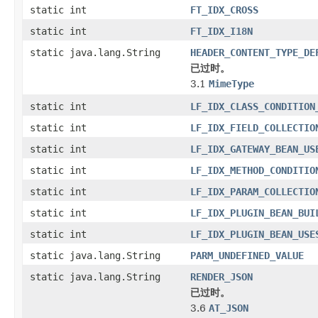
static int
FT_IDX_CROSS
static int
FT_IDX_I18N
static java.lang.String
HEADER_CONTENT_TYPE_DE
已过时。
3.1
MimeType
static int
LF_IDX_CLASS_CONDITION
static int
LF_IDX_FIELD_COLLECTIO
static int
LF_IDX_GATEWAY_BEAN_US
static int
LF_IDX_METHOD_CONDITIO
static int
LF_IDX_PARAM_COLLECTIO
static int
LF_IDX_PLUGIN_BEAN_BUI
static int
LF_IDX_PLUGIN_BEAN_USE
static java.lang.String
PARM_UNDEFINED_VALUE
static java.lang.String
RENDER_JSON
已过时。
3.6
AT_JSON