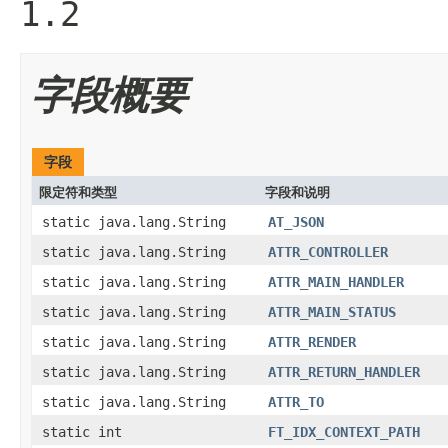
1.2
字段概要
字段
限定符和类型
字段和说明
static java.lang.String
AT_JSON
static java.lang.String
ATTR_CONTROLLER
static java.lang.String
ATTR_MAIN_HANDLER
static java.lang.String
ATTR_MAIN_STATUS
static java.lang.String
ATTR_RENDER
static java.lang.String
ATTR_RETURN_HANDLER
static java.lang.String
ATTR_TO
static int
FT_IDX_CONTEXT_PATH