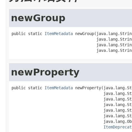
newGroup
public static 
ItemMetadata
 newGroup(java.lang.Strin
                                    java.lang.String
                                    java.lang.Strin
                                    java.lang.Strin
newProperty
public static 
ItemMetadata
 newProperty(java.lang.St
                                       java.lang.St
                                       java.lang.St
                                       java.lang.St
                                       java.lang.St
                                       java.lang.St
                                       java.lang.Ob
ItemDeprecat