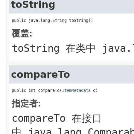
toString
public java.lang.String toString()
覆盖:
toString
在类中
java.
compareTo
public int compareTo(
ItemMetadata
 o)
指定者:
compareTo
在接口
中
java.lang.Compara