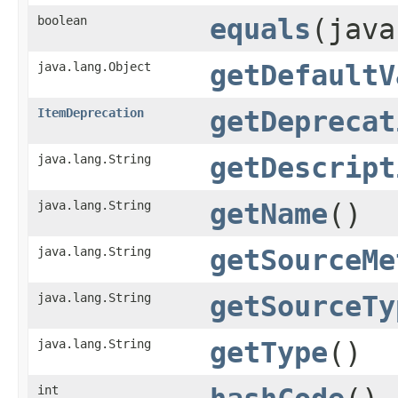
boolean
equals
(java
java.lang.Object
getDefaultV
ItemDeprecation
getDeprecat
java.lang.String
getDescript
java.lang.String
getName
()
java.lang.String
getSourceMe
java.lang.String
getSourceTy
java.lang.String
getType
()
int