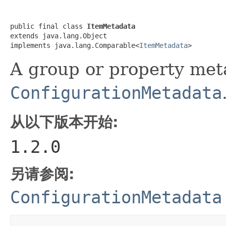
public final class 
ItemMetadata
extends java.lang.Object

implements java.lang.Comparable<
ItemMetadata
>
A group or property met
ConfigurationMetadata
从以下版本开始:
1.2.0
另请参阅:
ConfigurationMetadata