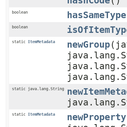
hashCode
()
boolean
hasSameType
boolean
isOfItemTyp
static
ItemMetadata
newGroup
(ja
java.lang.S
java.lang.S
java.lang.S
static java.lang.String
newItemMeta
java.lang.S
static
ItemMetadata
newProperty