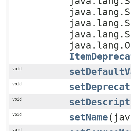
java.lang.S
java.lang.S
java.lang.S
java.lang.S
java.lang.O
ItemDepreca
void
setDefaultV
void
setDeprecat
void
setDescript
void
setName
(jav
void