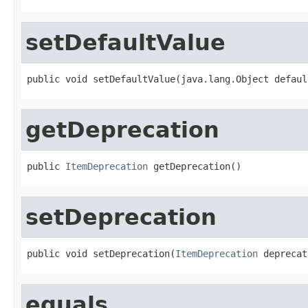
setDefaultValue
public void setDefaultValue(java.lang.Object defaul
getDeprecation
public 
ItemDeprecation
 getDeprecation()
setDeprecation
public void setDeprecation(
ItemDeprecation
 deprecat
equals