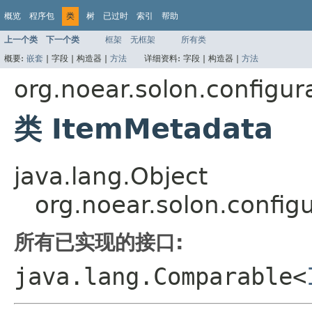
概览
程序包
类
树
已过时
索引
帮助
上一个类
下一个类
框架
无框架
所有类
概要:
嵌套
|
字段 |
构造器 |
方法
详细资料:
字段 |
构造器 |
方法
org.noear.solon.configu
类 ItemMetadata
java.lang.Object
org.noear.solon.confi
所有已实现的接口:
java.lang.Comparable<