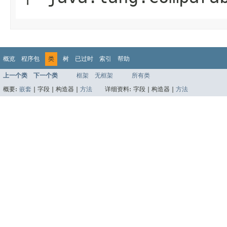
概览
程序包
类
树
已过时
索引
帮助
上一个类
下一个类
框架
无框架
所有类
概要:
嵌套
|
字段 |
构造器 |
方法
详细资料:
字段 |
构造器 |
方法