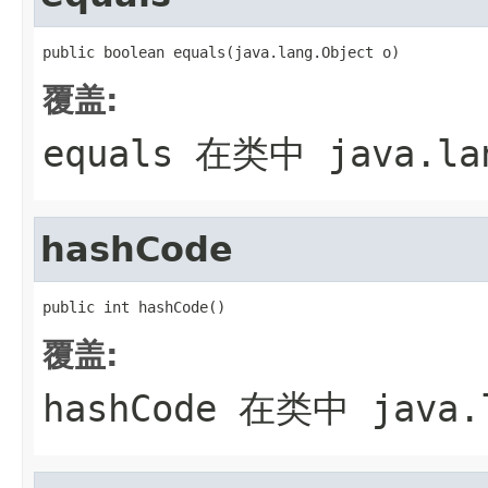
public boolean equals(java.lang.Object o)
覆盖:
equals
在类中
java.la
hashCode
public int hashCode()
覆盖:
hashCode
在类中
java.