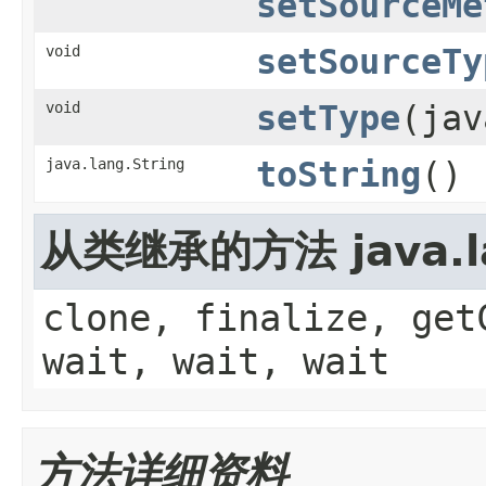
setSourceMe
void
setSourceTy
void
setType
(jav
java.lang.String
toString
()
从类继承的方法 java.la
clone, finalize, get
wait, wait, wait
方法详细资料