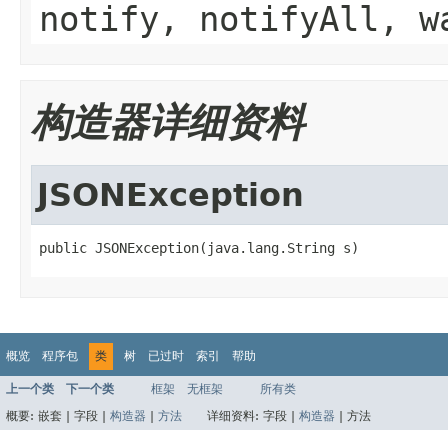
notify, notifyAll, w
构造器详细资料
JSONException
public JSONException(java.lang.String s)
概览
程序包
类
树
已过时
索引
帮助
上一个类
下一个类
框架
无框架
所有类
概要:
嵌套 |
字段 |
构造器
|
方法
详细资料:
字段 |
构造器
|
方法