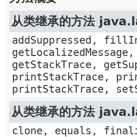
从类继承的方法 java.la
addSuppressed, fillI
getLocalizedMessage,
getStackTrace, getSu
printStackTrace, pri
printStackTrace, set
从类继承的方法 java.la
clone, equals, final