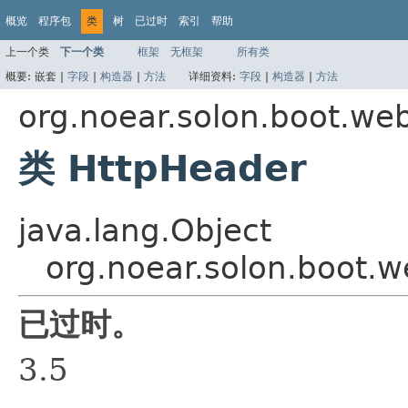
概览
程序包
类
树
已过时
索引
帮助
上一个类
下一个类
框架
无框架
所有类
概要:
嵌套 |
字段
|
构造器
|
方法
详细资料:
字段
|
构造器
|
方法
org.noear.solon.boot.web
类 HttpHeader
java.lang.Object
org.noear.solon.boot.w
已过时。
3.5