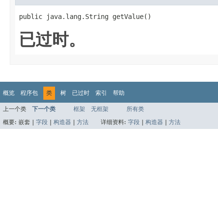
public java.lang.String getValue()
已过时。
概览
程序包
类
树
已过时
索引
帮助
上一个类
下一个类
框架
无框架
所有类
概要:
嵌套 |
字段
|
构造器
|
方法
详细资料:
字段
|
构造器
|
方法