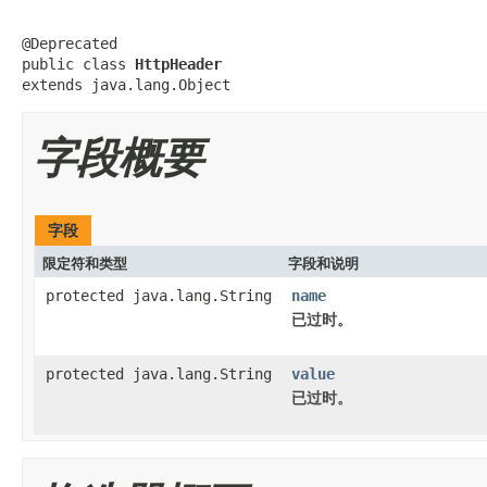
@Deprecated

public class 
HttpHeader
extends java.lang.Object
字段概要
字段
限定符和类型
字段和说明
protected java.lang.String
name
已过时。
protected java.lang.String
value
已过时。