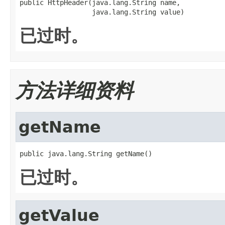
public HttpHeader(java.lang.String name,

                  java.lang.String value)
已过时。
方法详细资料
getName
public java.lang.String getName()
已过时。
getValue