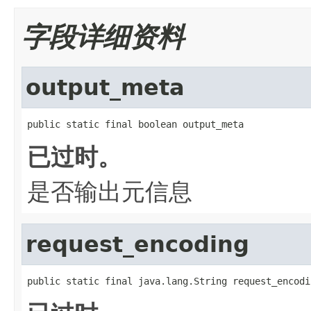
字段详细资料
output_meta
public static final boolean output_meta
已过时。
是否输出元信息
request_encoding
public static final java.lang.String request_encodi