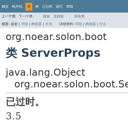
概览
程序包
类
树
已过时
索引
帮助
上一个类
下一个类
框架
无框架
所有类
概要:
嵌套 |
字段
|
构造器
|
方法
详细资料:
字段
|
构造器
|
方法
org.noear.solon.boot
类 ServerProps
java.lang.Object
org.noear.solon.boot.S
已过时。
3.5