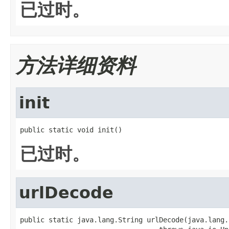
已过时。
方法详细资料
init
public static void init()
已过时。
urlDecode
public static java.lang.String urlDecode(java.lang.