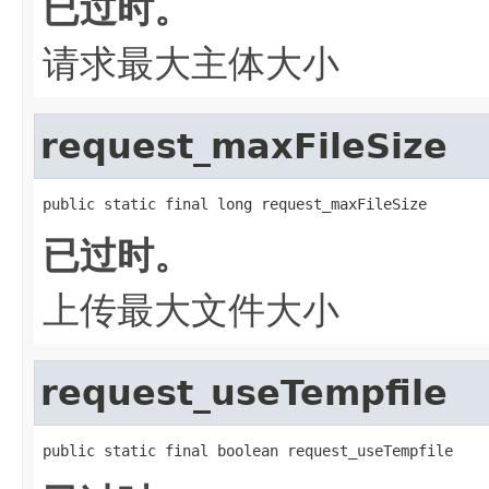
已过时。
请求最大主体大小
request_maxFileSize
public static final long request_maxFileSize
已过时。
上传最大文件大小
request_useTempfile
public static final boolean request_useTempfile