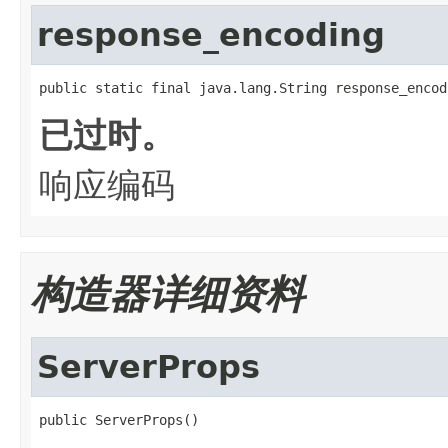
response_encoding
public static final java.lang.String response_encod
已过时。
响应编码
构造器详细资料
ServerProps
public ServerProps()