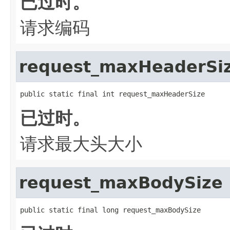
已过时。
请求编码
request_maxHeaderSi
public static final int request_maxHeaderSize
已过时。
请求最大头大小
request_maxBodySize
public static final long request_maxBodySize