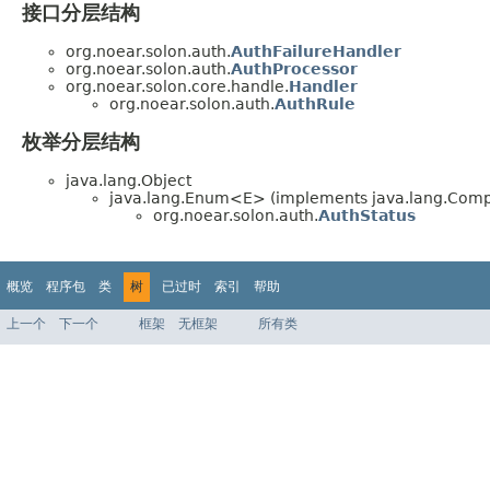
接口分层结构
org.noear.solon.auth.
AuthFailureHandler
org.noear.solon.auth.
AuthProcessor
org.noear.solon.core.handle.
Handler
org.noear.solon.auth.
AuthRule
枚举分层结构
java.lang.Object
java.lang.Enum<E> (implements java.lang.Compa
org.noear.solon.auth.
AuthStatus
概览
程序包
类
树
已过时
索引
帮助
上一个
下一个
框架
无框架
所有类