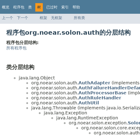
概览
程序包
类
树
已过时
索引
帮助
上一个
下一个
框架
无框架
所有类
程序包org.noear.solon.auth的分层结构
程序包分层结构:
所有程序包
类分层结构
java.lang.Object
org.noear.solon.auth.
AuthAdapter
(implements 
org.noear.solon.auth.
AuthFailureHandlerDefa
org.noear.solon.auth.
AuthProcessorBase
(impl
org.noear.solon.auth.
AuthRuleHandler
org.noear.solon.auth.
AuthUtil
java.lang.Throwable (implements java.io.Serializ
java.lang.Exception
java.lang.RuntimeException
org.noear.solon.exception.
Solo
org.noear.solon.core.exce
org.noear.solon.auth