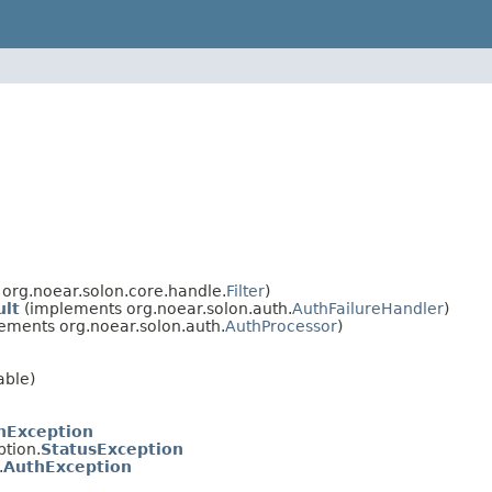
org.noear.solon.core.handle.
Filter
)
ult
(implements org.noear.solon.auth.
AuthFailureHandler
)
ements org.noear.solon.auth.
AuthProcessor
)
able)
nException
ption.
StatusException
.
AuthException