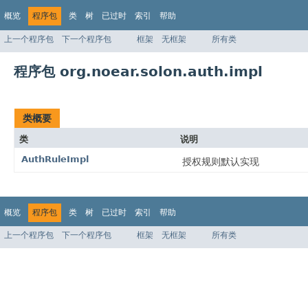
概览
程序包
类
树
已过时
索引
帮助
上一个程序包
下一个程序包
框架
无框架
所有类
程序包 org.noear.solon.auth.impl
类概要
类
说明
AuthRuleImpl
授权规则默认实现
概览
程序包
类
树
已过时
索引
帮助
上一个程序包
下一个程序包
框架
无框架
所有类