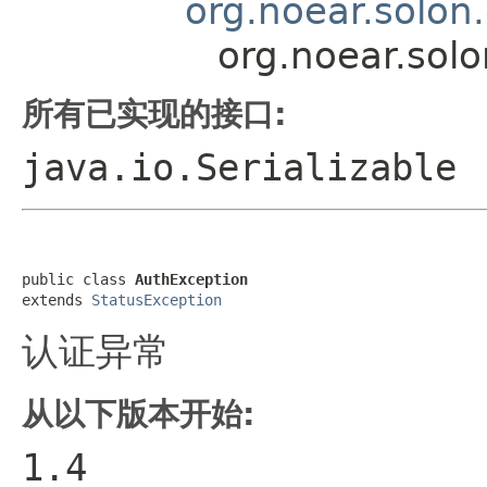
org.noear.solon
org.noear.sol
所有已实现的接口:
java.io.Serializable
public class 
AuthException
extends 
StatusException
认证异常
从以下版本开始:
1.4