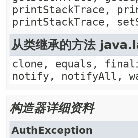
printStackTrace, pri
printStackTrace, set
从类继承的方法 java.la
clone, equals, final
notify, notifyAll, w
构造器详细资料
AuthException