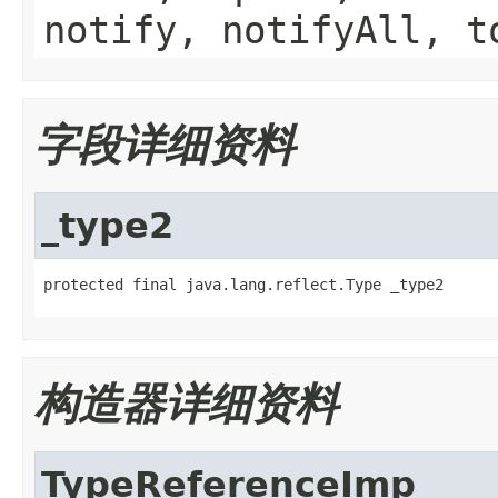
notify, notifyAll, t
字段详细资料
_type2
protected final java.lang.reflect.Type _type2
构造器详细资料
TypeReferenceImp