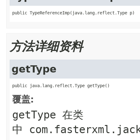
public TypeReferenceImp(java.lang.reflect.Type p)
方法详细资料
getType
public java.lang.reflect.Type getType()
覆盖:
getType
在类
中
com.fasterxml.jac