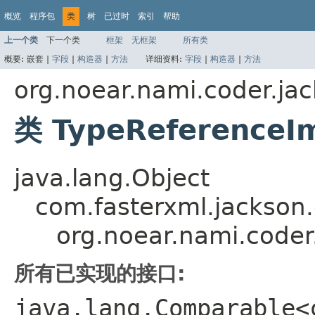
概览
程序包
类
树
已过时
索引
帮助
上一个类
下一个类
框架
无框架
所有类
概要:
嵌套 |
字段
|
构造器
|
方法
详细资料:
字段
|
构造器
|
方法
org.noear.nami.coder.ja
类 TypeReference
java.lang.Object
com.fasterxml.jackson
org.noear.nami.code
所有已实现的接口:
java.lang.Comparable<