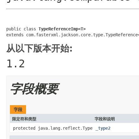
public class 
TypeReferenceImp<T>
extends com.fasterxml.jackson.core.type.TypeReference
从以下版本开始:
1.2
字段概要
字段
限定符和类型
字段和说明
protected java.lang.reflect.Type
_type2