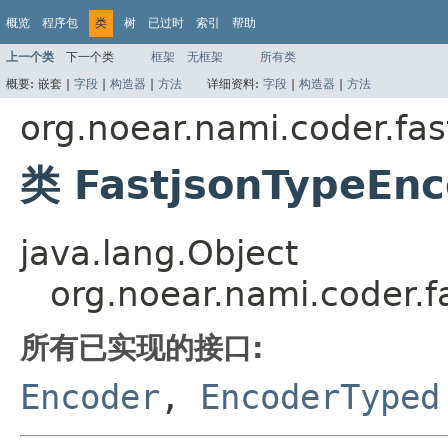
概览
程序包
类
树
已过时
索引
帮助
上一个类
下一个类
框架
无框架
所有类
概要:
嵌套 |
字段
|
构造器
|
方法
详细资料:
字段
|
构造器
|
方法
org.noear.nami.coder.fas
类 FastjsonTypeEnc
java.lang.Object
org.noear.nami.coder.f
所有已实现的接口:
Encoder
,
EncoderTyped