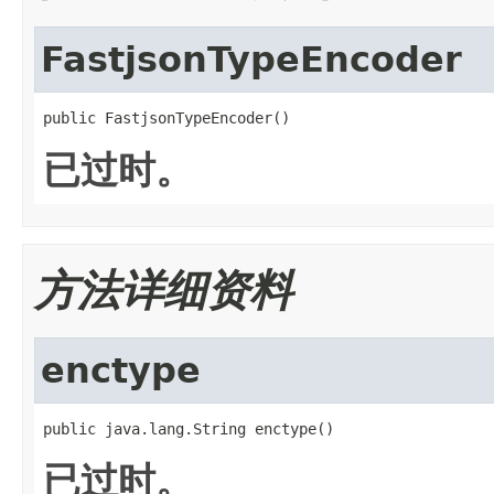
FastjsonTypeEncoder
public FastjsonTypeEncoder()
已过时。
方法详细资料
enctype
public java.lang.String enctype()
已过时。