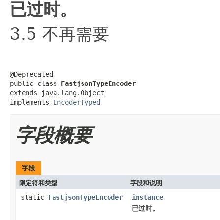
已过时。
3.5 不再需要
@Deprecated

public class 
FastjsonTypeEncoder
extends java.lang.Object

implements 
EncoderTyped
字段概要
字段
限定符和类型
字段和说明
static
FastjsonTypeEncoder
instance
已过时。