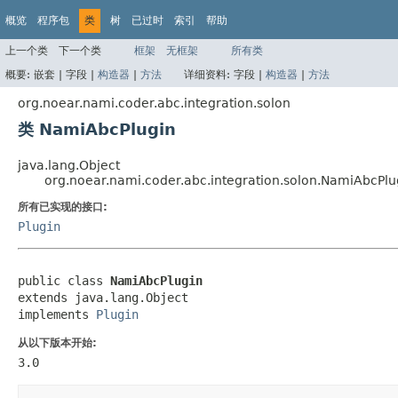
概览
程序包
类
树
已过时
索引
帮助
上一个类
下一个类
框架
无框架
所有类
概要:
嵌套 |
字段 |
构造器
|
方法
详细资料:
字段 |
构造器
|
方法
org.noear.nami.coder.abc.integration.solon
类 NamiAbcPlugin
java.lang.Object
org.noear.nami.coder.abc.integration.solon.NamiAbcPlu
所有已实现的接口:
Plugin
public class 
NamiAbcPlugin
extends java.lang.Object

implements 
Plugin
从以下版本开始:
3.0