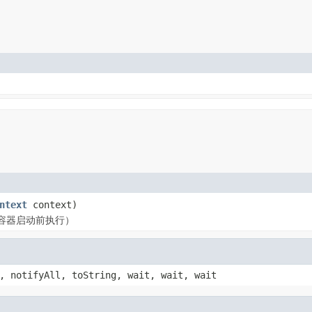
ntext
context)
容器启动前执行）
, notifyAll, toString, wait, wait, wait