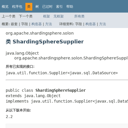
概览
程序包
类
树
已过时
索引
帮助
上一个类
下一个类
框架
无框架
所有类
概要:
嵌套 |
字段 |
构造器
|
方法
详细资料:
字段 |
构造器
|
方法
org.apache.shardingsphere.solon
类 ShardingSphereSupplier
java.lang.Object
org.apache.shardingsphere.solon.ShardingSphereSuppl
所有已实现的接口:
java.util.function.Supplier<javax.sql.DataSource>
public class 
ShardingSphereSupplier
extends java.lang.Object

implements java.util.function.Supplier<javax.sql.Data
从以下版本开始:
2.2