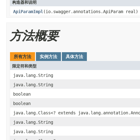
构造器和说明
ApiParamImpl
(io.swagger.annotations.ApiParam real)
方法概要
所有方法
实例方法
具体方法
限定符和类型
java.lang.String
java.lang.String
boolean
boolean
java.lang.Class<? extends java.lang.annotation.Ann
java.lang.String
java.lang.String