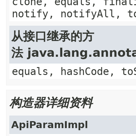
clone, equals, final
notify, notifyAll, t
从接口继承的方
法 java.lang.annot
equals, hashCode, to
构造器详细资料
ApiParamImpl