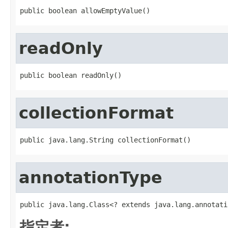
public boolean allowEmptyValue()
readOnly
public boolean readOnly()
collectionFormat
public java.lang.String collectionFormat()
annotationType
public java.lang.Class<? extends java.lang.annotati
指定者: