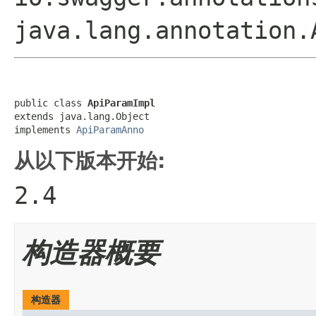
java.lang.annotation.
public class 
ApiParamImpl
extends java.lang.Object

implements 
ApiParamAnno
从以下版本开始:
2.4
构造器概要
构造器