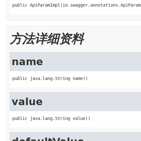
public ApiParamImpl(io.swagger.annotations.ApiParam
方法详细资料
name
public java.lang.String name()
value
public java.lang.String value()