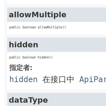
allowMultiple
public boolean allowMultiple()
hidden
public boolean hidden()
指定者:
hidden
在接口中
ApiPa
dataType