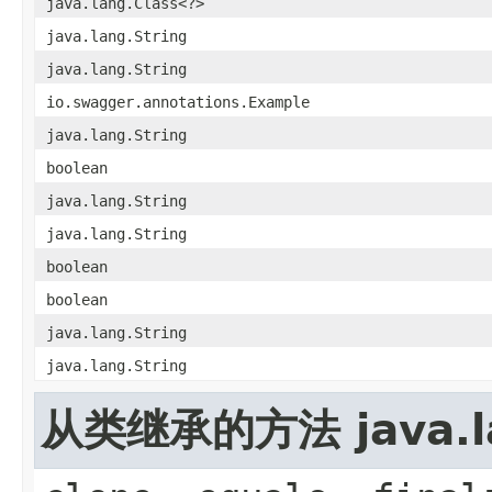
java.lang.Class<?>
java.lang.String
java.lang.String
io.swagger.annotations.Example
java.lang.String
boolean
java.lang.String
java.lang.String
boolean
boolean
java.lang.String
java.lang.String
从类继承的方法 java.la