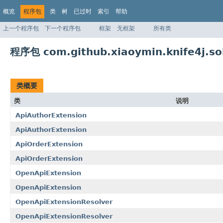
概览
程序包
类
树
已过时
索引
帮助
上一个程序包
下一个程序包
框架
无框架
所有类
程序包 com.github.xiaoymin.knife4j.so
类概要
类
说明
ApiAuthorExtension
ApiAuthorExtension
ApiOrderExtension
ApiOrderExtension
OpenApiExtension
OpenApiExtension
OpenApiExtensionResolver
OpenApiExtensionResolver