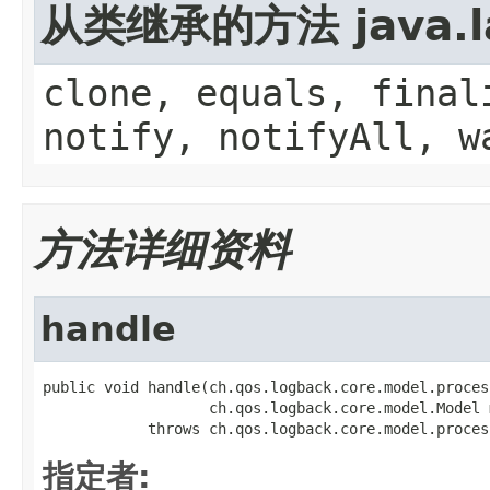
从类继承的方法 java.la
clone, equals, final
notify, notifyAll, w
方法详细资料
handle
public void handle(ch.qos.logback.core.model.proces
                   ch.qos.logback.core.model.Model m
            throws ch.qos.logback.core.model.proces
指定者: