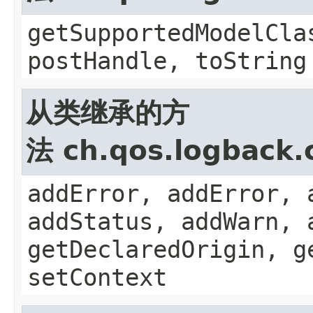
getSupportedModelCla
postHandle, toString
从类继承的方
法 ch.qos.logback.
addError, addError, 
addStatus, addWarn, 
getDeclaredOrigin, g
setContext