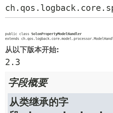
ch.qos.logback.core.s
public class 
SolonPropertyModelHandler
extends ch.qos.logback.core.model.processor.ModelHand
从以下版本开始:
2.3
字段概要
从类继承的字